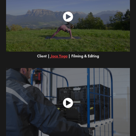
Client |
J
oco Yoga
|
Filming & Editing