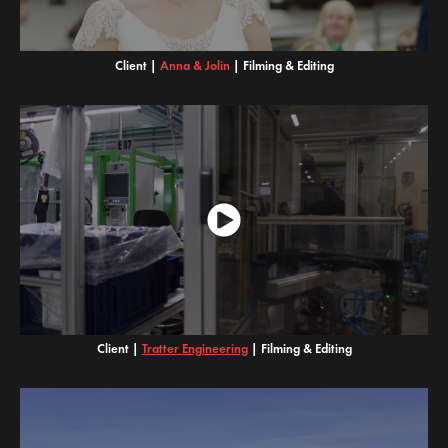
Client |
A
nna & Jolin
|
Filming & Editing
Client |
Tratter Engineering
|
Filming & Editing