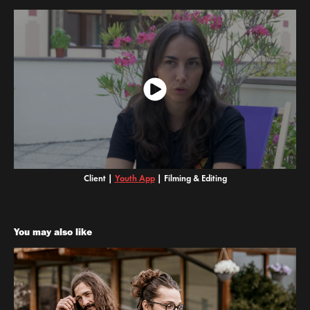
Client |
Y
outh App
|
Filming & Editing
You may also like