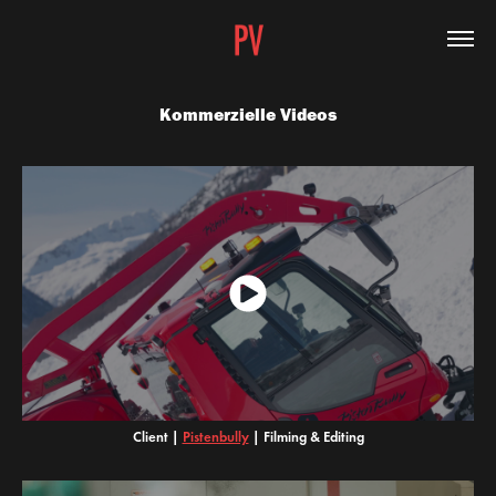
Kommerzielle Videos
Client |
Pistenbully
|
Filming & Editing