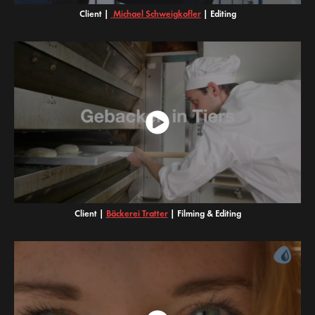
Client |
Michael Schweigkofler
|
Editing
Client |
B
äckerei Tratter
|
Filming & Editing